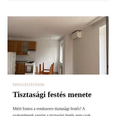
cső
forradalma
a
légtechnikában
SZOLGÁLTATÁSOK
Tisztasági festés menete
Miért fontos a rendszeres tisztasági festés? A
szakemberek szerint a tisztasági festés nem csak