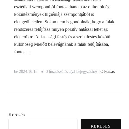
esztétikai szempontból fontos, hanem az otthonok és
közintézmények higiéniája szempontjából is
elengedhetetlen. Sokan nem is gondolnák, hogy a falak
rendszeres felújítása milyen pozitív hatással lehet az
életterükre. A tisztasági festés és a szobafestés közötti
különbség Mielőtt belevágnának a falak felújításába,
fontos …
Tisztasági
Olvasás
be
2024.10.18.
0 hozzászólás a(z)
bejegyzéshez
festés
menete
Keresés
KERESÉS