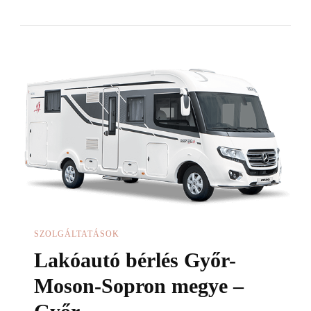
cső:
tartós
és
korszerű
SZOLGÁLTATÁSOK
Lakóautó bérlés Győr-
Moson-Sopron megye –