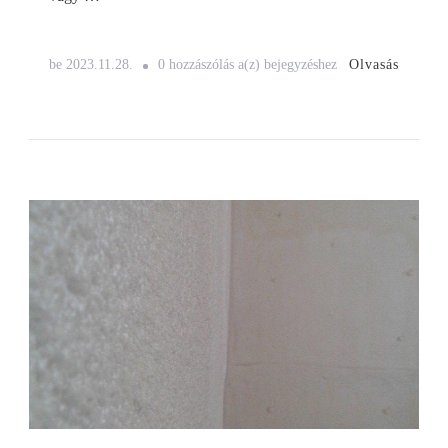
Autómentés
Olvasás
be
2023.11.28.
0 hozzászólás a(z)
bejegyzéshez
Cegléden
a
024automento.hu
munkatársaival
éjjel-
nappal