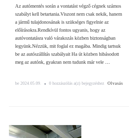
Az autómentés során a vontatást végző cégnek számos
szabályt kell betartania.Viszont nem csak nekik, hanem
a jármű tulajdonosának is szükséges figyelnie az
előírásokra.Rendkívül fontos ugyanis, hogy az
autóvontatásra való várakozás közben biztonságban
legyünk.Nézzük, mit foglal ez magába. Mindig tartsuk
be az autószállítás szabályait Ha út közben hibásodott
meg az autónk, gyakran nem tudunk már vele …
Autószállítás
Olvasás
be
2024.05.09.
0 hozzászólás a(z)
bejegyzéshez
szabályai