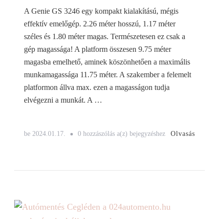
A Genie GS 3246 egy kompakt kialakítású, mégis
effektív emelőgép. 2.26 méter hosszú, 1.17 méter
széles és 1.80 méter magas. Természetesen ez csak a
gép magassága! A platform összesen 9.75 méter
magasba emelhető, aminek köszönhetően a maximális
munkamagassága 11.75 méter. A szakember a felemelt
platformon állva max. ezen a magasságon tudja
elvégezni a munkát. A …
Genie
Olvasás
be
2024.01.17.
0 hozzászólás a(z)
bejegyzéshez
GS
3246