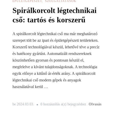
ÉPÜLETGÉPÉSZET
SZOLGÁLTATÁSOK
Spirálkorcolt légtechnikai
cső: tartós és korszerű
A spirálkorcolt légtechnikai cső ma már meghatározó
szerepet tölt be az ipari és épületgépészeti területeken.
Korszerű technológiával készül, lehetővé téve a precíz
és hatékony gyártást. Automatizált rendszereknek
köszönhetően gyorsan és pontosan készül el,
megfelelve a kívánt tulajdonságoknak. A technológia
egyik előnye a kitűnő ár-érték arány. A spirálkorcolt
légtechnikai cső modern gépek és anyagok
használatával kerül …
Spirálkorcolt
Olvasás
be
2024.03.03.
0 hozzászólás a(z)
bejegyzéshez
légtechnikai