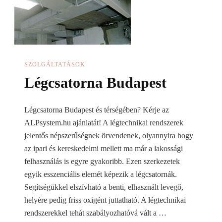
SZOLGÁLTATÁSOK
Légcsatorna Budapest
Légcsatorna Budapest és térségében? Kérje az
ALPsystem.hu ajánlatát! A légtechnikai rendszerek
jelentős népszerűségnek örvendenek, olyannyira hogy
az ipari és kereskedelmi mellett ma már a lakossági
felhasználás is egyre gyakoribb. Ezen szerkezetek
egyik esszenciális elemét képezik a légcsatornák.
Segítségükkel elszívható a benti, elhasznált levegő,
helyére pedig friss oxigént juttatható. A légtechnikai
rendszerekkel tehát szabályozhatóvá vált a …