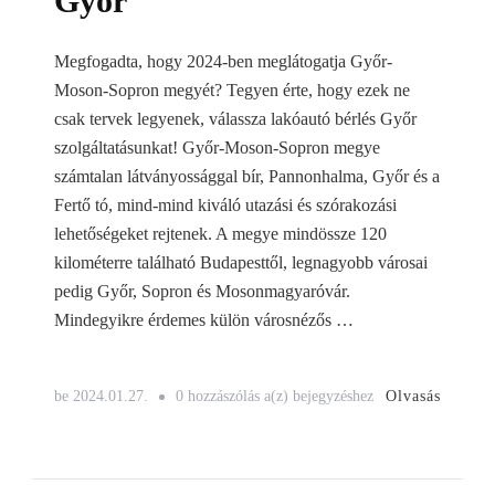
Győr
Megfogadta, hogy 2024-ben meglátogatja Győr-
Moson-Sopron megyét? Tegyen érte, hogy ezek ne
csak tervek legyenek, válassza lakóautó bérlés Győr
szolgáltatásunkat! Győr-Moson-Sopron megye
számtalan látványossággal bír, Pannonhalma, Győr és a
Fertő tó, mind-mind kiváló utazási és szórakozási
lehetőségeket rejtenek. A megye mindössze 120
kilométerre található Budapesttől, legnagyobb városai
pedig Győr, Sopron és Mosonmagyaróvár.
Mindegyikre érdemes külön városnézős …
Lakóautó
Olvasás
be
2024.01.27.
0 hozzászólás a(z)
bejegyzéshez
bérlés
Győr-
Moson-