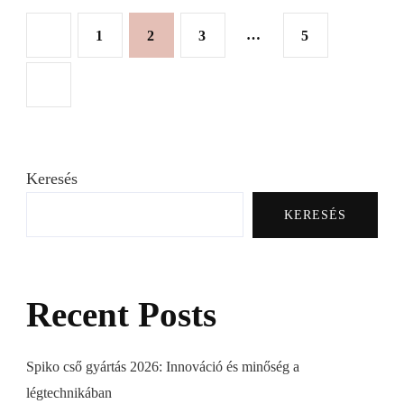
Bejegyzések
Oldal
Oldal
Oldal
…
Oldal
1
2
3
5
lapozása
Keresés
KERESÉS
Recent Posts
Spiko cső gyártás 2026: Innováció és minőség a
légtechnikában