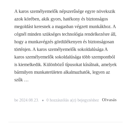
A karos személyemelők népszerűsége egyre növekszik
azok körében, akik gyors, hatékony és biztonságos
megoldást keresnek a magasban végzett munkákhoz. A
cégnél minden szükséges technológia rendelkezésre áll,
hogy a munkavégzés gördülékenyen és biztonságosan
történjen. A karos személyemelők sokoldalúsága A
karos személyemelők sokoldalúsága több szempontból
is kiemelkedik. Különböző típusokat kínálnak, amelyek
bármilyen munkaterületen alkalmazhatók, legyen az
szűk …
Karos
Olvasás
be
2024.08.23.
0 hozzászólás a(z)
bejegyzéshez
személyemelők
előnyei
a