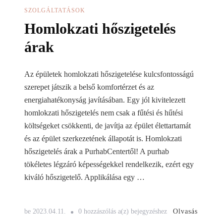
SZOLGÁLTATÁSOK
Homlokzati hőszigetelés
árak
Az épületek homlokzati hőszigetelése kulcsfontosságú
szerepet játszik a belső komfortérzet és az
energiahatékonyság javításában. Egy jól kivitelezett
homlokzati hőszigetelés nem csak a fűtési és hűtési
költségeket csökkenti, de javítja az épület élettartamát
és az épület szerkezetének állapotát is. Homlokzati
hőszigetelés árak a PurhabCentertől! A purhab
tökéletes légzáró képességekkel rendelkezik, ezért egy
kiváló hőszigetelő. Applikálása egy …
Homlokzati
Olvasás
be
2023.04.11.
0 hozzászólás a(z)
bejegyzéshez