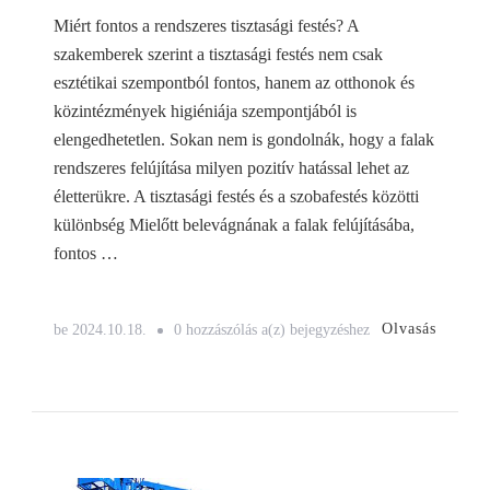
Miért fontos a rendszeres tisztasági festés? A
szakemberek szerint a tisztasági festés nem csak
esztétikai szempontból fontos, hanem az otthonok és
közintézmények higiéniája szempontjából is
elengedhetetlen. Sokan nem is gondolnák, hogy a falak
rendszeres felújítása milyen pozitív hatással lehet az
életterükre. A tisztasági festés és a szobafestés közötti
különbség Mielőtt belevágnának a falak felújításába,
fontos …
Tisztasági
Olvasás
be
2024.10.18.
0 hozzászólás a(z)
bejegyzéshez
festés
menete