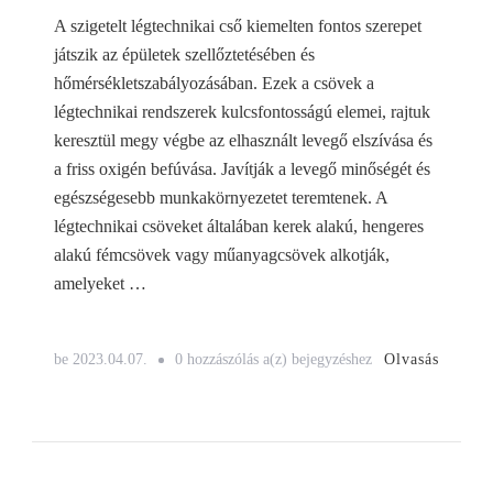
A szigetelt légtechnikai cső kiemelten fontos szerepet
játszik az épületek szellőztetésében és
hőmérsékletszabályozásában. Ezek a csövek a
légtechnikai rendszerek kulcsfontosságú elemei, rajtuk
keresztül megy végbe az elhasznált levegő elszívása és
a friss oxigén befúvása. Javítják a levegő minőségét és
egészségesebb munkakörnyezetet teremtenek. A
légtechnikai csöveket általában kerek alakú, hengeres
alakú fémcsövek vagy műanyagcsövek alkotják,
amelyeket …
Szigetelt
Olvasás
be
2023.04.07.
0 hozzászólás a(z)
bejegyzéshez
légtechnikai
cső