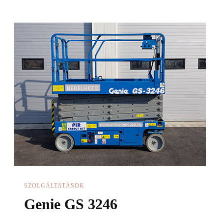
Sopron
megye
–
Győr
SZOLGÁLTATÁSOK
Genie GS 3246