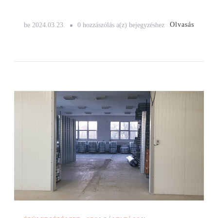
Légcsatorna
Olvasás
be
2024.03.23.
0 hozzászólás a(z)
bejegyzéshez
Budapest