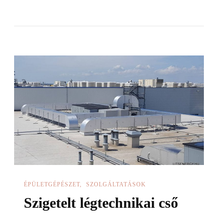
hőszigetelés
árak
ÉPÜLETGÉPÉSZET
SZOLGÁLTATÁSOK
Szigetelt légtechnikai cső