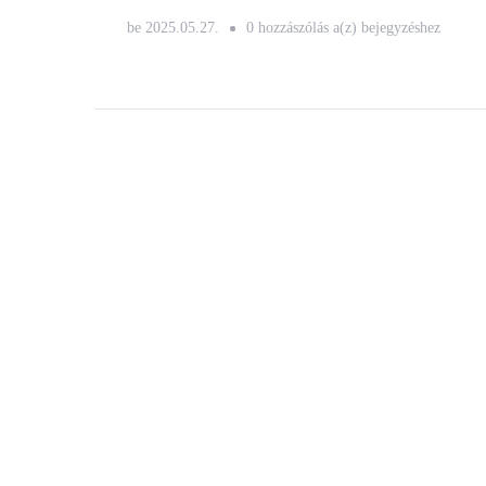
Hibrid
be
2025.05.27.
0 hozzászólás a(z)
bejegyzéshez
autó
szállítás
Budapesten
–
Mire
figyeljünk
elektromos
és
hybrid
járművek
esetén?