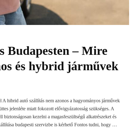
tás Budapesten – Mire
mos és hybrid járművek
yel A hibrid autó szállítás nem azonos a hagyományos járművek
ttes jelenléte miatt fokozott elővigyázatosság szükséges. A
ll biztonságosan kezelni a magasfeszültségű alkatrészeket és
zállítása budapesti szervizbe is kérhető Fontos tudni, hogy …